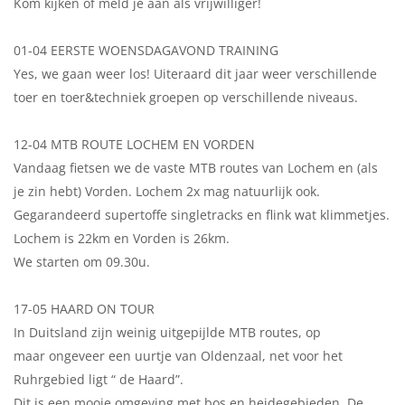
Kom kijken of meld je aan als vrijwilliger!
01-04 EERSTE WOENSDAGAVOND TRAINING
Yes, we gaan weer los! Uiteraard dit jaar weer verschillende
toer en toer&techniek groepen op verschillende niveaus.
12-04 MTB ROUTE LOCHEM EN VORDEN
Vandaag fietsen we de vaste MTB routes van Lochem en (als
je zin hebt) Vorden. Lochem 2x mag natuurlijk ook.
Gegarandeerd supertoffe singletracks en flink wat klimmetjes.
Lochem is 22km en Vorden is 26km.
We starten om 09.30u.
17-05 HAARD ON TOUR
In Duitsland zijn weinig uitgepijlde MTB routes, op
maar ongeveer een uurtje van Oldenzaal, net voor het
Ruhrgebied ligt “ de Haard”.
Dit is een mooie omgeving met bos en heidegebieden. De