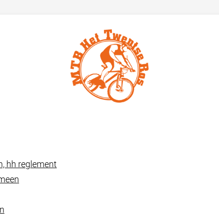
n, hh reglement
emeen
en