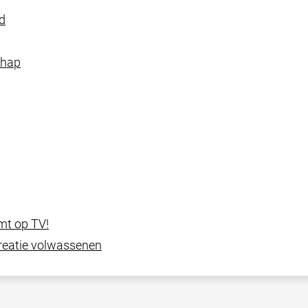
d
chap
mt op TV!
eatie volwassenen